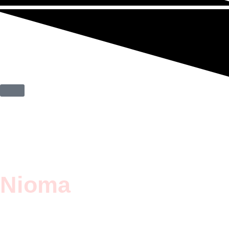
Nioma
STED
GLØDEN